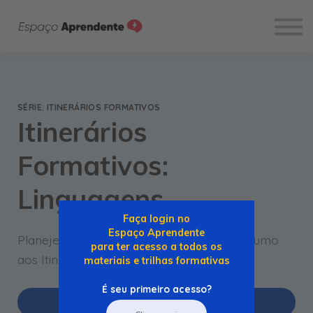
Cursos
Sobre
Entrar
SÉRIE: ITINERÁRIOS FORMATIVOS
Itinerários
Formativos:
Linguagens
Faça login no
Espaço Aprendente
Planeje-se e embarque em uma viagem rumo
para ter acesso a todos os
aos Itinerários Formativos em Linguagens
materiais e trilhas formativas
É seu primeiro acesso?
Inscreva-se gratuitamente!